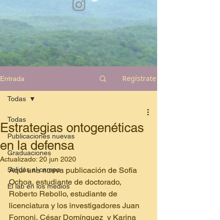
Regístrate
Entrada
Todas
Todas
Estrategias ontogenéticas
Publicaciones nuevas
en la defensa
Graduaciones
Actualizado:
20 jun 2020
Salidas al campo
Aquí una nueva publicación de Sofía 
Ochoa, estudiante de doctorado, 
El lab en los medios
Roberto Rebollo, estudiante de 
licenciatura y los investigadores Juan 
Fornoni, César Domínguez  y Karina 