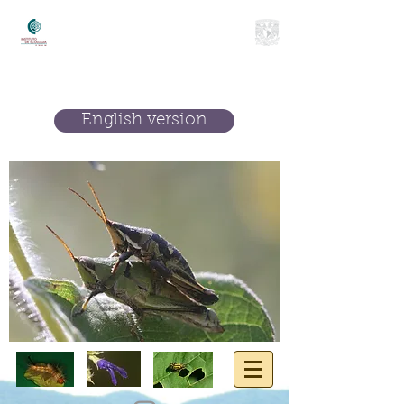
Laboratorio de ecología evolutiva
de las interacciones bióticas
Instituto de Ecología
Universidad Nacional Autónoma de
México
English version