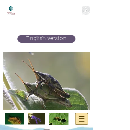
Laboratorio de ecología evolutiva
de las interacciones bióticas
Instituto de Ecología
Universidad Nacional Autónoma de
México
English version