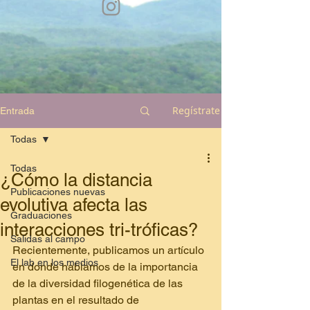
Regístrate
Entrada
Todas
Todas
¿Cómo la distancia
Publicaciones nuevas
evolutiva afecta las
Graduaciones
interacciones tri-tróficas?
Salidas al campo
Recientemente, publicamos un artículo 
El lab en los medios
en donde hablamos de la importancia 
de la diversidad filogenética de las 
plantas en el resultado de 